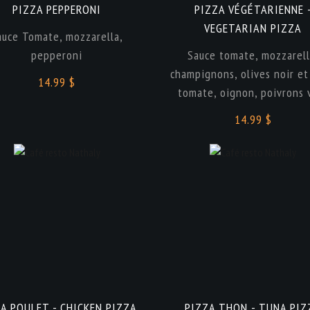
PIZZA PEPPERONI
PIZZA VÉGÉTARIENNE 
VEGETARIAN PIZZA
auce Tomate, mozzarella,
pepperoni
Sauce tomate, mozzarell
champignons, olives noir et
14.99 $
tomate, oignon, poivrons 
14.99 $
A POULET - CHICKEN PIZZA
PIZZA THON - TUNA PIZ