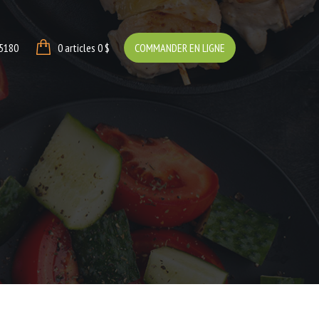
-5180
0 articles
0 $
COMMANDER EN LIGNE
0 $