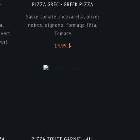
-
PIZZA GREC - GREEK PIZZA
Sauce tomate, mozzarella, olives
a,
noires, oignono, formage fêta,
 vert,
Tomate
vert
14.99 $
ZA
PIZZA TOUTE GARNIE - ALL