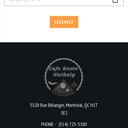
?
RÉSERVEZ
5320 Rue Bélanger, Montréal, QC H1T
1E2
PHONE -
(514) 725-5180