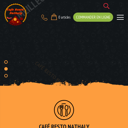
Café
Resto
COMMANDER EN LIGNE
0 articles
MEILLEUR
MAKLOUB
Nathaly
CAFÉ RESTO NATHALY
Restaurant
à
Montréal
CAFÉ RESTO NATHALY